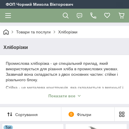
ФОП Чорний Микола Вікторович
Товари та послуги
Хліборізки
Хліборізки
Промислова хліборізка - це спеціальний прилад, який
використовується для різання хліба в промислових умовах.
Зазвичай вона складається з двох основних частин: стійки і
різального блоку.
Стійка - це металева конструкція, яка складається з верхньої і
нижньої платформ, між якими розташовані ножі. Різальний
Показати все
блок складається з ножів та механізму регулювання відстані
між ними. За допомогою цього механізму можна
налаштовувати товщину нарізаного хліба.
Сортування
0
Фільтри
Промислові хліборізки відрізняються від домашніх хліборізок
більшою потужністю та продуктивністю. Вони здатні різати
Топ
великі обсяги хліба швидко та ефективно, що дозволяє