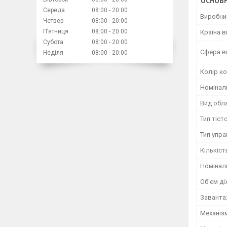
ОСНОВН
Середа
08:00
20:00
Виробни
Четвер
08:00
20:00
Пʼятниця
08:00
20:00
Країна 
Субота
08:00
20:00
Сфера в
Неділя
08:00
20:00
Колір к
Номінал
Вид обл
Тип тіст
Тип упра
Кількіс
Номінал
Об'єм ді
Заванта
Механізм