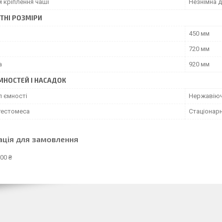
 кріплення чаші
Незнімна 
ТНІ РОЗМІРИ
450 мм
720 мм
а
920 мм
МНОСТЕЙ І НАСАДОК
л ємності
Нержавіюч
тестомеса
Стаціонар
ація для замовлення
00 ₴