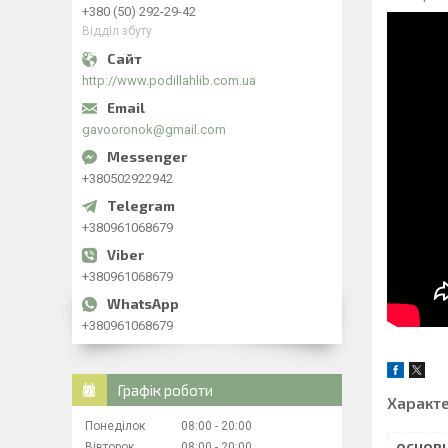
+380 (50) 292-29-42
Відділ збуту
http://www.podillahlib.com.ua
gavooronok@gmail.com
+380502922942
+380961068679
+380961068679
+380961068679
Графік роботи
Характ
Понеділок
08:00
20:00
Вівторок
08:00
20:00