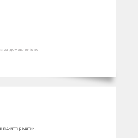
ів
за домовленістю
и піднятті решітки.