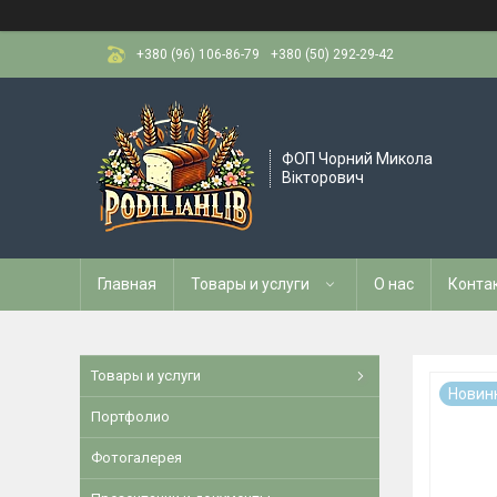
+380 (96) 106-86-79
+380 (50) 292-29-42
ФОП Чорний Микола
Вікторович
Главная
Товары и услуги
О нас
Конта
Товары и услуги
Новин
Портфолио
Фотогалерея