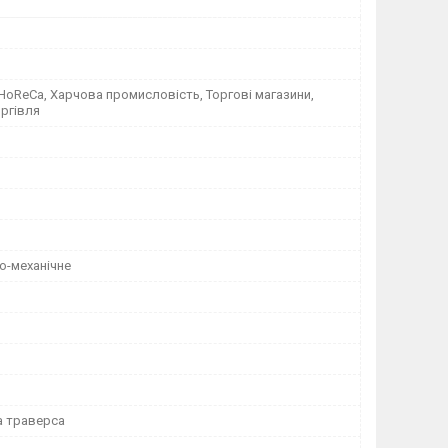
 HoReCa, Харчова промисловість, Торгові магазини,
ргівля
о-механічне
а траверса