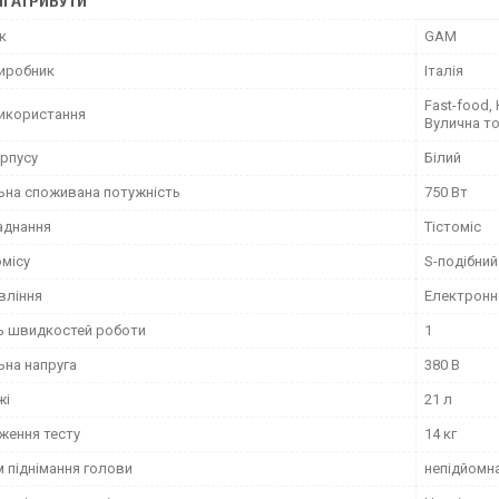
І АТРИБУТИ
к
GAM
виробник
Італія
Fast-food,
икористання
Вулична то
орпусу
Білий
ьна споживана потужність
750 Вт
аднання
Тістоміс
омісу
S-подібний
вління
Електронн
ть швидкостей роботи
1
ьна напруга
380 В
жі
21 л
ження тесту
14 кг
 піднімання голови
непідйомн