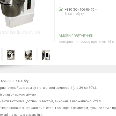
+380 (96) 106-86-79
Відділ збуту
повернення товару протягом 14 дн
GAM S20 TR 400 б/у.
призначений для замісу тіста різної вологості (від 39 до 50%).
й стаціонарною діжею .
ненти тістоміса, дотичні з тестом, виконані з нержавіючої сталі.
ітка виконана з нержавіючої сталі і оснащена захистом, зупиняє заміс пр
ханічна панель управління.