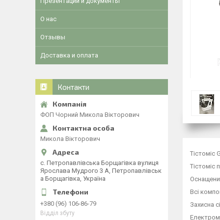
Презентации и документы
О нас
Отзывы
Доставка и оплата
Контакти
ФОП Чорний Микола Вікторович
Микола Вікторович
Тістоміс 
с. Петропавлівська Борщагівка вулиця
Тістоміс 
Ярослава Мудрого 3 А, Петропавлівськ
а Борщагівка, Україна
Оснащени
Всі компо
+380 (96) 106-86-79
Захисна с
Відділ збуту
Електроме