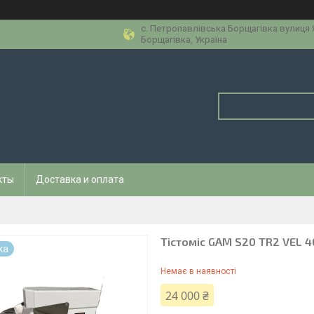
с. Петропавлівська Борщагівка вулиця
Борщагівка, Україна
кты
Доставка и оплата
Тістоміс GAM S20 TR2 VEL 
ка
Немає в наявності
24 000 ₴