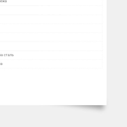
дежа
а сталь
на