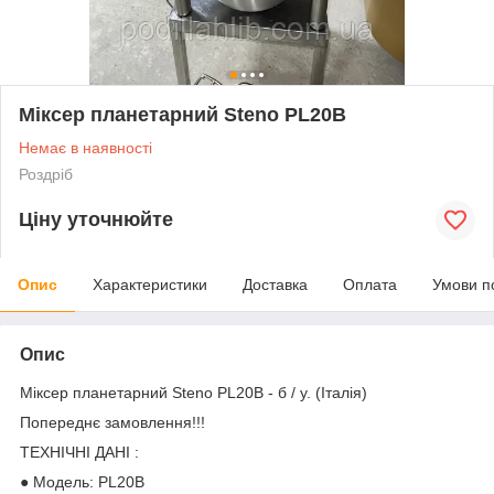
Міксер планетарний Steno PL20B
Немає в наявності
Роздріб
Ціну уточнюйте
Опис
Характеристики
Доставка
Оплата
Умови п
Опис
Міксер планетарний Steno PL20B - б / у. (Італія)
Попереднє замовлення!!!
ТЕХНІЧНІ ДАНІ :
● Модель: PL20B