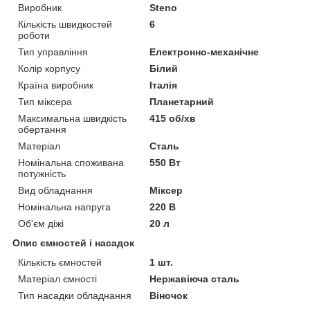
Виробник
Steno
Кількість швидкостей
6
роботи
Тип управління
Електронно-механічне
Колір корпусу
Білий
Країна виробник
Італія
Тип міксера
Планетарний
Максимальна швидкість
415 об/хв
обертання
Матеріал
Сталь
Номінальна споживана
550 Вт
потужність
Вид обладнання
Міксер
Номінальна напруга
220 В
Об'єм діжі
20 л
Опис ємностей і насадок
Кількість ємностей
1 шт.
Матеріал ємності
Нержавіюча сталь
Тип насадки обладнання
Віночок