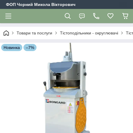
ФОП Чорний Микола Вікторович
Товари та послуги
Тістоподільники - округлювачі
Тіс
Новинка
–7%