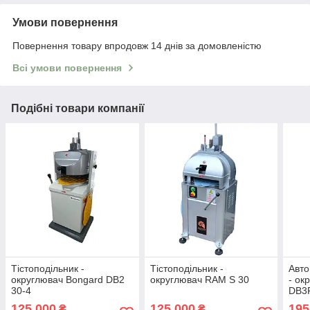
Умови повернення
Повернення товару впродовж 14 днів за домовленістю
Всі умови повернення
Подібні товари компанії
Тістоподільник -
Тістоподільник -
Авто
округлювач Bongard DB2
округлювач RAM S 30
- ок
30-4
DB3F
125 000
125 000
195
₴
₴