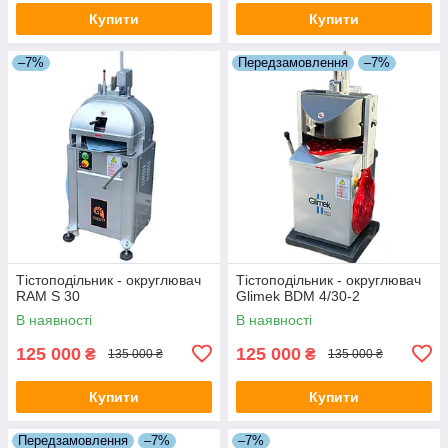
Купити
Купити
–7%
Передзамовлення
–7%
Тістоподільник - округлювач
Тістоподільник - округлювач
RAM S 30
Glimek BDM 4/30-2
В наявності
В наявності
125 000
125 000
₴
₴
135 000 ₴
135 000 ₴
Купити
Купити
Передзамовлення
–7%
–7%