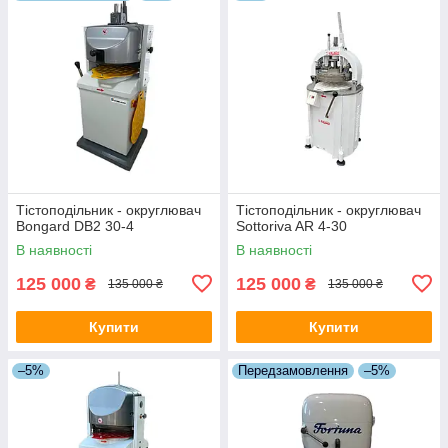
Тістоподільник - округлювач
Тістоподільник - округлювач
Bongard DB2 30-4
Sottoriva AR 4-30
В наявності
В наявності
125 000
125 000
₴
₴
135 000 ₴
135 000 ₴
Купити
Купити
–5%
Передзамовлення
–5%