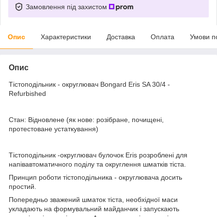
Замовлення під захистом
Опис
Характеристики
Доставка
Оплата
Умови п
Опис
Тістоподільник - округлювач Bongard Eris SA 30/4 -
Refurbished
Стан: Відновлене (як нове: розібране, почищені,
протестоване устаткування)
Тістоподільник -округлювач булочок Eris розроблені для
напівавтоматичного поділу та округлення шматків тіста.
Принцип роботи тістоподільника - округлювача досить
простий.
Попередньо зважений шматок тіста, необхідної маси
укладають на формувальний майданчик і запускають