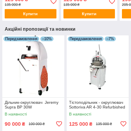
135 000 ₴
135 000 ₴
205 0
Купити
Купити
Акційні пропозиції та новинки
Передзамовлення
–10%
Передзамовлення
–7%
Дільник-округлювач Jeremy
Тістоподільник - округлювач
Supra ВP 30W
Sottoriva AR 4-30 Refurbished
В наявності
В наявності
90 000
125 000
₴
₴
100 000 ₴
135 000 ₴