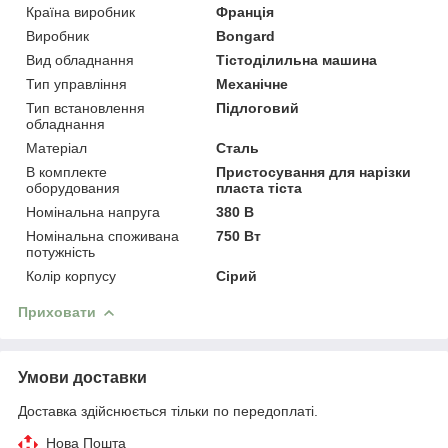
Країна виробник
Франція
Виробник
Bongard
Вид обладнання
Тістоділильна машина
Тип управління
Механічне
Тип встановлення
Підлоговий
обладнання
Матеріал
Сталь
В комплекте
Пристосування для нарізки
оборудования
пласта тіста
Номінальна напруга
380 В
Номінальна споживана
750 Вт
потужність
Колір корпусу
Сірий
Приховати
Умови доставки
Доставка здійснюється тільки по передоплаті.
Нова Пошта