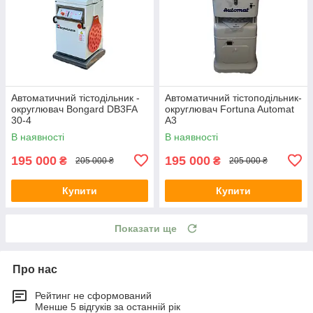
Автоматичний тістодільник -
Автоматичний тістоподільник-
округлювач Bongard DB3FA
округлювач Fortuna Automat
30-4
A3
В наявності
В наявності
195 000
195 000
₴
₴
205 000 ₴
205 000 ₴
Купити
Купити
Показати ще
Про нас
Рейтинг не сформований
Менше 5 відгуків за останній рік